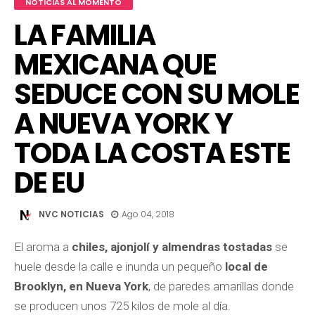
NOTICIAS AL MOMENTO
LA FAMILIA
MEXICANA QUE
SEDUCE CON SU MOLE
A NUEVA YORK Y
TODA LA COSTA ESTE
DE EU
NVC NOTICIAS
Ago 04, 2018
El aroma a
chiles, ajonjolí y almendras tostadas
se
huele desde la calle e inunda un pequeño
local de
Brooklyn, en Nueva York
, de paredes amarillas donde
se producen unos 725 kilos de mole al día.