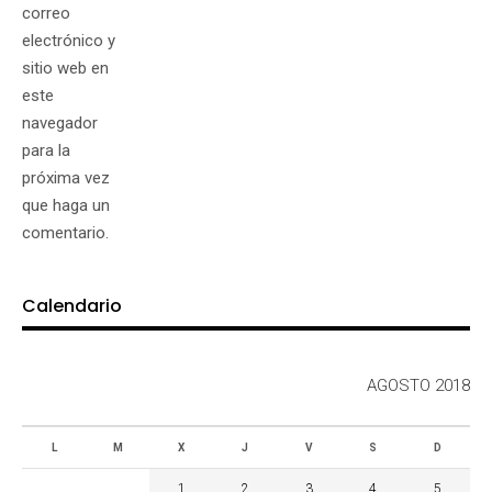
correo
electrónico y
sitio web en
este
navegador
para la
próxima vez
que haga un
comentario.
Calendario
AGOSTO 2018
L
M
X
J
V
S
D
1
2
3
4
5