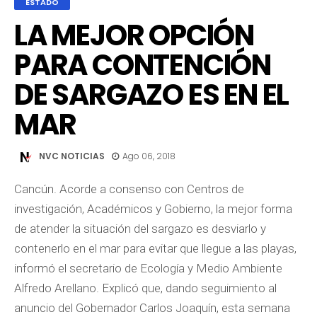
ESTADO
LA MEJOR OPCIÓN
PARA CONTENCIÓN
DE SARGAZO ES EN EL
MAR
NVC NOTICIAS
Ago 06, 2018
Cancún. Acorde a consenso con Centros de
investigación, Académicos y Gobierno, la mejor forma
de atender la situación del sargazo es desviarlo y
contenerlo en el mar para evitar que llegue a las playas,
informó el secretario de Ecología y Medio Ambiente
Alfredo Arellano. Explicó que, dando seguimiento al
anuncio del Gobernador Carlos Joaquín, esta semana