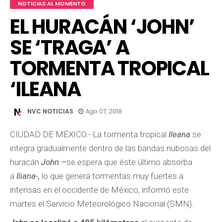
NOTICIAS AL MOMENTO
EL HURACÁN ‘JOHN’
SE ‘TRAGA’ A
TORMENTA TROPICAL
‘ILEANA
NVC NOTICIAS
Ago 07, 2018
CIUDAD DE MÉXICO.- La tormenta tropical
Ileana
se
integra gradualmente dentro de las bandas nubosas del
huracán
John –
se espera que éste último absorba
a
Iliana-,
lo que genera tormentas muy fuertes a
intensas en el occidente de México, informó este
martes el Servicio Meteorológico Nacional (SMN).