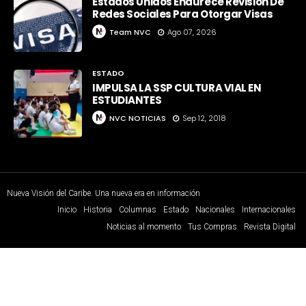
Estados Unidos Endurece Revisión De
Redes Sociales Para Otorgar Visas
Team NVC
Ago 07, 2026
ESTADO
IMPULSA LA SSP CULTURA VIAL EN
ESTUDIANTES
NVC NOTICIAS
Sep 12, 2018
Nueva Visión del Caribe. Una nueva era en información
Inicio
Historia
Columnas
Estado
Nacionales
Internacionales
Noticias al momento
Tus Compras
Revista Digital