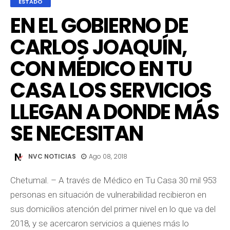
ESTADO
EN EL GOBIERNO DE
CARLOS JOAQUÍN,
CON MÉDICO EN TU
CASA LOS SERVICIOS
LLEGAN A DONDE MÁS
SE NECESITAN
NVC NOTICIAS
Ago 08, 2018
Chetumal. – A través de Médico en Tu Casa 30 mil 953
personas en situación de vulnerabilidad recibieron en
sus domicilios atención del primer nivel en lo que va del
2018, y se acercaron servicios a quienes más lo