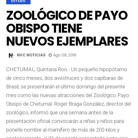
ESTADO
ZOOLÓGICO DE PAYO
OBISPO TIENE
NUEVOS EJEMPLARES
NVC NOTICIAS
Ago 08, 2018
CHETUMAL, Quintana Roo.- Un pequeño hipopótamo
de cinco meses, dos avestruces y dos capibaras de
Brasil; se presentarán el último domingo del presente
mes como las nuevas atracciones del Zoológico Payo
Obispo de Chetumal. Roger Braga González, director del
zoológico, informó que una semana antes de la
presentación oficial convocarán a niñas y niños para
ponerle nombre al mamífero de más de 200 kilos y