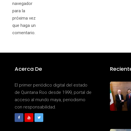
navegador
para la
próxima vez
que haga un
comentario.
Acerca De
Recient
El primer periódico digital del estado
de Quintana Roo desde 1999, portal de
acceso al mundo maya, periodismo
con responsabilidad.