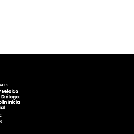
ALES
Y México
 Diálogo:
lin Inicia
ial
C
26