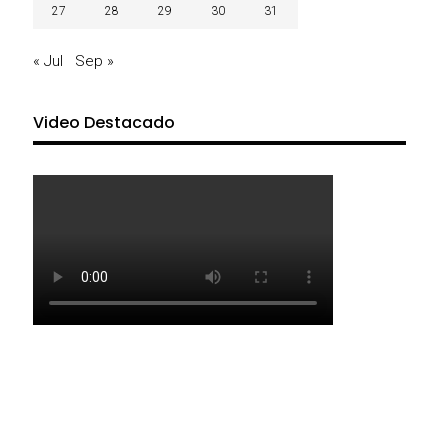
27
28
29
30
31
« Jul
Sep »
Video Destacado