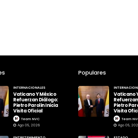
es
Populares
INTERNACIONALES
INTERNACION
Vaticano Y México
Vaticano 
Refuerzan Diálogo:
Refuerzan
Pietro Parolin Inicia
Pietro Paro
Visita Oficial
Visita Ofic
Team NVC
Team NV
Ago 05, 2026
Ago 05, 20
ENTRETENIMIENTO
ESTADO