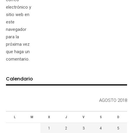
electrónico y
sitio web en
este
navegador
para la
próxima vez
que haga un
comentario.
Calendario
AGOSTO 2018
L
M
X
J
V
S
D
1
2
3
4
5