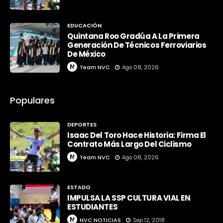
EDUCACIÓN
Quintana Roo Gradúa A La Primera
Generación De Técnicos Ferroviarios
De México
Team NVC
Ago 08, 2026
Populares
DEPORTES
Isaac Del Toro Hace Historia: Firma El
Contrato Más Largo Del Ciclismo
Team NVC
Ago 08, 2026
ESTADO
IMPULSA LA SSP CULTURA VIAL EN
ESTUDIANTES
NVC NOTICIAS
Sep 12, 2018