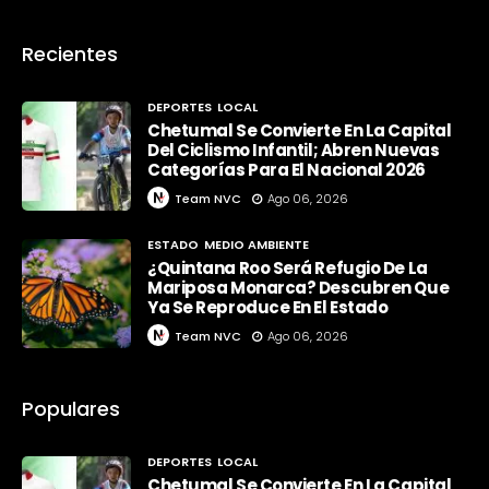
Recientes
DEPORTES
LOCAL
Chetumal Se Convierte En La Capital
Del Ciclismo Infantil; Abren Nuevas
Categorías Para El Nacional 2026
Team NVC
Ago 06, 2026
ESTADO
MEDIO AMBIENTE
¿Quintana Roo Será Refugio De La
Mariposa Monarca? Descubren Que
Ya Se Reproduce En El Estado
Team NVC
Ago 06, 2026
Populares
DEPORTES
LOCAL
Chetumal Se Convierte En La Capital