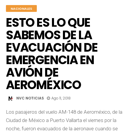
NACIONALES
ESTO ES LO QUE
SABEMOS DE LA
EVACUACIÓN DE
EMERGENCIA EN
AVIÓN DE
AEROMÉXICO
NVC NOTICIAS
Ago 11, 2018
Los pasajeros del vuelo AM-148 de Aeroméxico, de la
Ciudad de México a Puerto Vallarta el viernes por la
noche, fueron evacuados de la aeronave cuando se