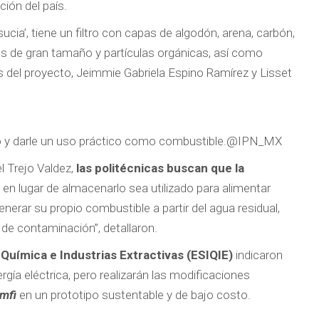
ión del país.
sucia’, tiene un filtro con capas de algodón, arena, carbón,
os de gran tamaño y partículas orgánicas, así como
as del proyecto, Jeimmie Gabriela Espino Ramírez y Lisset
no y darle un uso práctico como combustible.
@IPN_MX
l Trejo Valdez,
las politécnicas buscan que la
ue en lugar de almacenarlo sea utilizado para alimentar
generar su propio combustible a partir del agua residual,
 de contaminación”, detallaron.
Química e Industrias Extractivas (ESIQIE)
indicaron
ergía eléctrica, pero realizarán las modificaciones
imfi
en un prototipo sustentable y de bajo costo.