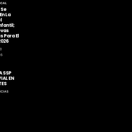
CAL
 Se
En La
l
fantil;
evas
s Para El
2026
C
26
A SSP
IAL EN
TES
ICIAS