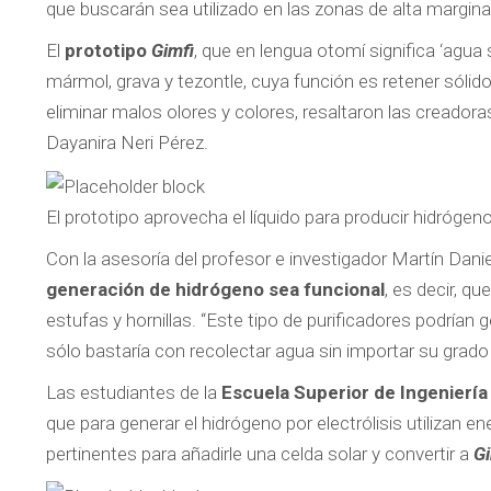
que buscarán sea utilizado en las zonas de alta marginac
El
prototipo
Gimfi
, que en lengua otomí significa ‘agua 
mármol, grava y tezontle, cuya función es retener sólid
eliminar malos olores y colores, resaltaron las creador
Dayanira Neri Pérez.
El prototipo aprovecha el líquido para producir hidróge
Con la asesoría del profesor e investigador Martín Danie
generación de hidrógeno sea funcional
, es decir, q
estufas y hornillas. “Este tipo de purificadores podrían 
sólo bastaría con recolectar agua sin importar su grado
Las estudiantes de la
Escuela Superior de Ingeniería 
que para generar el hidrógeno por electrólisis utilizan en
pertinentes para añadirle una celda solar y convertir a
G