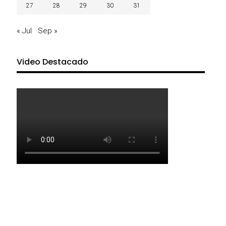
27
28
29
30
31
« Jul
Sep »
Video Destacado