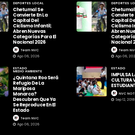
DEPORTES
LOCAL
DEPORTES
LO
Chetumal Se
Chetumal
Convierte En La
Convierte 
Capital Del
Capital De
Ciclismo Infantil;
Ciclismo In
Abren Nuevas
Abren Nu
Categorías Para El
Categoría
Nacional 2026
Nacional 
Team NVC
Team NV
Ago 06, 2026
Ago 06, 20
ESTADO
ESTADO
MEDIO AMBIENTE
IMPULSA L
¿Quintana Roo Será
CULTURA V
Refugio De La
ESTUDIAN
Mariposa
Monarca?
NVC NOT
Descubren Que Ya
Sep 12, 2018
Se Reproduce En El
Estado
Team NVC
Ago 06, 2026