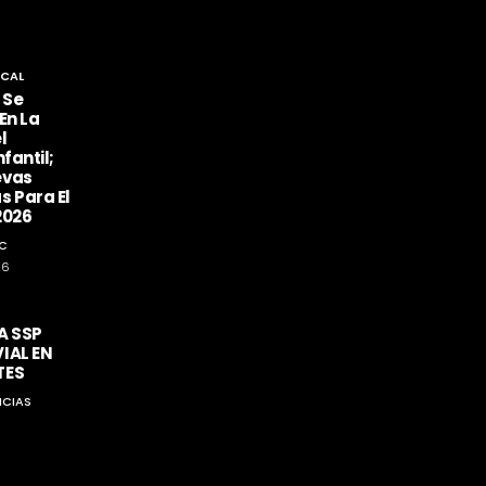
CAL
 Se
En La
l
fantil;
evas
s Para El
2026
C
26
A SSP
IAL EN
TES
ICIAS