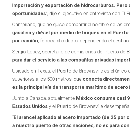
importación y exportación de hidrocarburos. Pero 
oportunidades
”, dijo el ejecutivo en entrevista con El F
Campirano, que no quiso compartir el nombre de las em
gasolina y diésel por medio de buques en el Puerto
por camión
, ferrocarril o ducto, dependiendo el destin
Sergio López, secretario de comisiones del Puerto de 
para dar el servicio a las compañías privadas impo
Ubicado en Texas, el Puerto de Brownsville es el único 
superiores a los 500 metros, que
conecta directament
es la principal vía de transporte marítimo de acero
Junto a Canadá, actualmente
México consume casi 90
Estados Unidos
y el Puerto de Brownsville desempeña un
“
El arancel aplicado al acero importado (de 25 por 
a nuestro puerto de otras naciones, no es para co