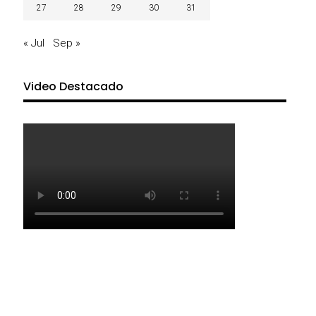
27
28
29
30
31
« Jul
Sep »
Video Destacado