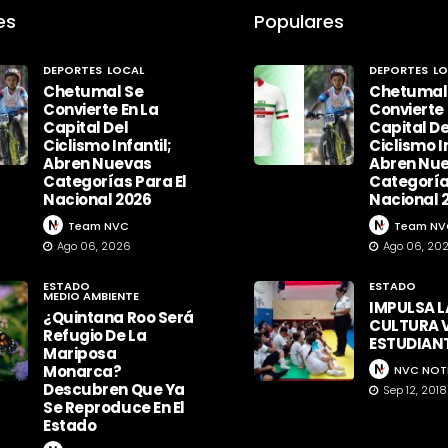
es
Populares
DEPORTES
LOCAL
DEPORTES
LO
Chetumal Se
Chetumal
Convierte En La
Convierte 
Capital Del
Capital De
Ciclismo Infantil;
Ciclismo In
Abren Nuevas
Abren Nu
Categorías Para El
Categoría
Nacional 2026
Nacional 
Team NVC
Team NV
Ago 06, 2026
Ago 06, 20
ESTADO
ESTADO
MEDIO AMBIENTE
IMPULSA L
¿Quintana Roo Será
CULTURA V
Refugio De La
ESTUDIAN
Mariposa
Monarca?
NVC NOT
Descubren Que Ya
Sep 12, 2018
Se Reproduce En El
Estado