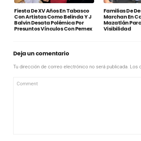
Fiesta De XV Años En Tabasco
Familias De D
Con Artistas Como Belinda Y J
Marchan En Ca
Balvin Desata Polémica Por
Mazatlán Para 
Presuntos Vínculos Con Pemex
Visibilidad
Deja un comentario
Tu dirección de correo electrónico no será publicada.
Los 