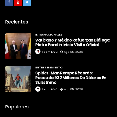
Recientes
INTERNACIONALES
Vaticano Y México Refuerzan Diálogo:
Pietro Parolin Inicia Visita Oficial
Team NVC
Ago 05, 2026
ENTRETENIMIENTO
Spider-Man Rompe Récords:
Recauda 932 Millones De Dólares En
Su Estreno
Team NVC
Ago 05, 2026
Populares