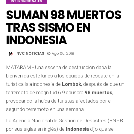
INTERNACIONALES
SUMAN 98 MUERTOS
TRAS SISMO EN
INDONESIA
NVC NOTICIAS
Ago 06, 2018
MATARAM.- Una escena de destrucción daba la
bienvenida este lunes a los equipos de rescate en la
turística isla indonesia de
Lombok
, después de que un
terremoto de magnitud 6.9 causara
98 muertos
,
provocando la huída de turistas afectados por el
segundo terremoto en una semana.
La Agencia Nacional de Gestión de Desastres (BNPB
por sus siglas en inglés) de
Indonesia
dijo que se