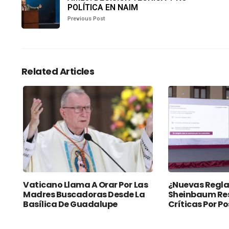
POLÍTICA EN NAIM
Previous Post
Related Articles
Vaticano Llama A Orar Por Las
¿Nuevas Regla
Madres Buscadoras Desde La
Sheinbaum Re
Basílica De Guadalupe
Críticas Por P