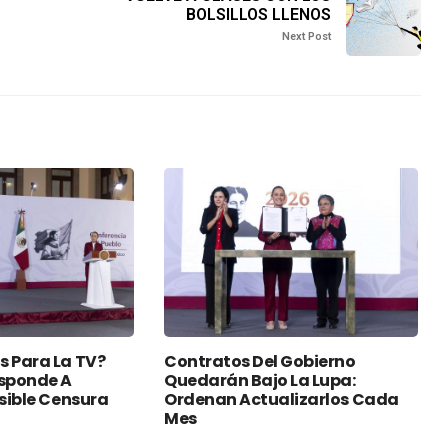
BOLSILLOS LLENOS
Next Post
s Para La TV?
Contratos Del Gobierno
sponde A
Quedarán Bajo La Lupa:
osible Censura
Ordenan Actualizarlos Cada
Mes