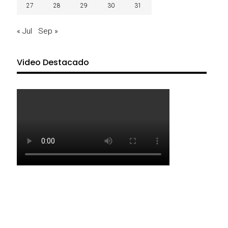
27
28
29
30
31
« Jul
Sep »
Video Destacado