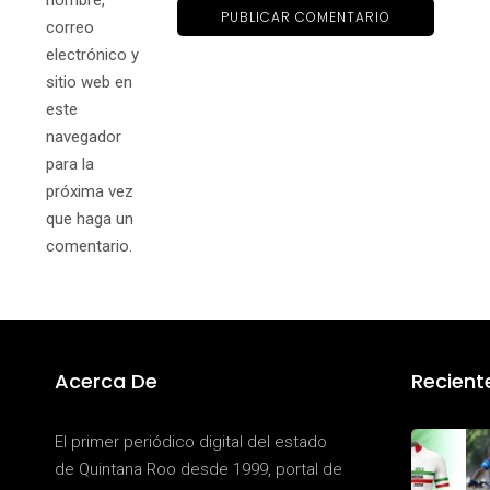
nombre,
correo
electrónico y
sitio web en
este
navegador
para la
próxima vez
que haga un
comentario.
Acerca De
Recient
El primer periódico digital del estado
de Quintana Roo desde 1999, portal de