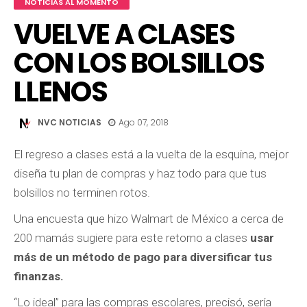
NOTICIAS AL MOMENTO
VUELVE A CLASES
CON LOS BOLSILLOS
LLENOS
NVC NOTICIAS
Ago 07, 2018
El regreso a clases está a la vuelta de la esquina, mejor
diseña tu plan de compras y haz todo para que tus
bolsillos no terminen rotos.
Una encuesta que hizo Walmart de México a cerca de
200 mamás sugiere para este retorno a clases
usar
más de un método de pago para diversificar tus
finanzas.
“Lo ideal” para las compras escolares, precisó, sería