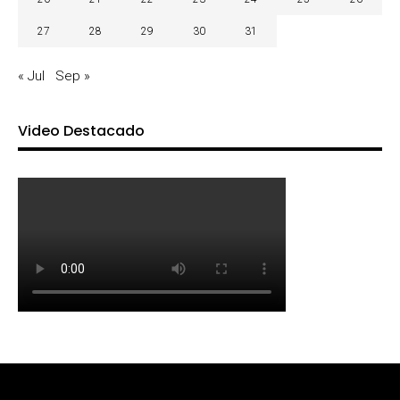
27
28
29
30
31
« Jul
Sep »
Video Destacado