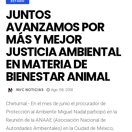
ESTADO
JUNTOS
AVANZAMOS POR
MÁS Y MEJOR
JUSTICIA AMBIENTAL
EN MATERIA DE
BIENESTAR ANIMAL
NVC NOTICIAS
Ago 08, 2018
Chetumal.- En el mes de junio el procurador de
Protección al Ambiente Miguel Nadal participó en la
Reunión de la ANAAE (Asociación Nacional de
Autoridades Ambientales) en la Ciudad de México,