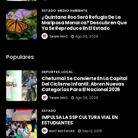
ESTADO
MEDIO AMBIENTE
¿Quintana Roo Será Refugio De La
Mariposa Monarca? Descubren Que
Ya Se Reproduce En El Estado
Team NVC
Ago 06, 2026
Populares
DEPORTES
LOCAL
Chetumal Se Convierte En La Capital
Del Ciclismo Infantil; Abren Nuevas
Categorías Para El Nacional 2026
Team NVC
Ago 06, 2026
ESTADO
IMPULSA LA SSP CULTURA VIAL EN
ESTUDIANTES
NVC NOTICIAS
Sep 12, 2018