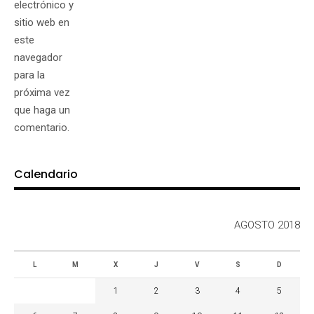
electrónico y
sitio web en
este
navegador
para la
próxima vez
que haga un
comentario.
Calendario
AGOSTO 2018
L
M
X
J
V
S
D
1
2
3
4
5