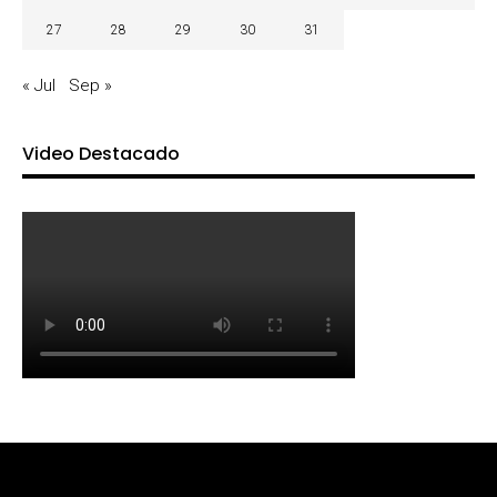
27
28
29
30
31
« Jul
Sep »
Video Destacado