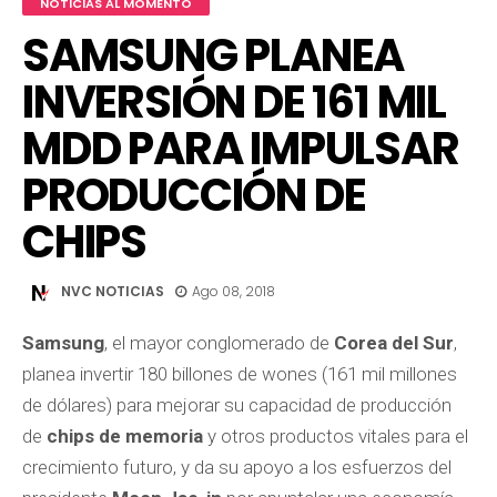
NOTICIAS AL MOMENTO
SAMSUNG PLANEA
INVERSIÓN DE 161 MIL
MDD PARA IMPULSAR
PRODUCCIÓN DE
CHIPS
NVC NOTICIAS
Ago 08, 2018
Samsung
, el mayor conglomerado de
Corea del Sur
,
planea invertir 180 billones de wones (161 mil millones
de dólares) para mejorar su capacidad de producción
de
chips de memoria
y otros productos vitales para el
crecimiento futuro, y da su apoyo a los esfuerzos del