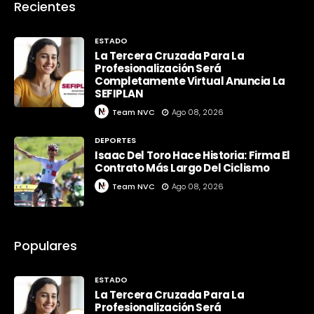
Recientes
ESTADO
La Tercera Cruzada Para La
Profesionalización Será
Completamente Virtual Anuncia La
SEFIPLAN
Team NVC
Ago 08, 2026
DEPORTES
Isaac Del Toro Hace Historia: Firma El
Contrato Más Largo Del Ciclismo
Team NVC
Ago 08, 2026
Populares
ESTADO
La Tercera Cruzada Para La
Profesionalización Será