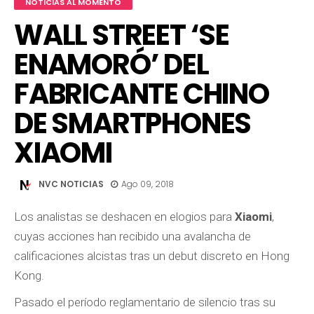
NOTICIAS AL MOMENTO
WALL STREET ‘SE
ENAMORÓ’ DEL
FABRICANTE CHINO
DE SMARTPHONES
XIAOMI
NVC NOTICIAS
Ago 09, 2018
Los analistas se deshacen en elogios para
Xiaomi
,
cuyas acciones han recibido una avalancha de
calificaciones alcistas tras un debut discreto en Hong
Kong.
Pasado el período reglamentario de silencio tras su