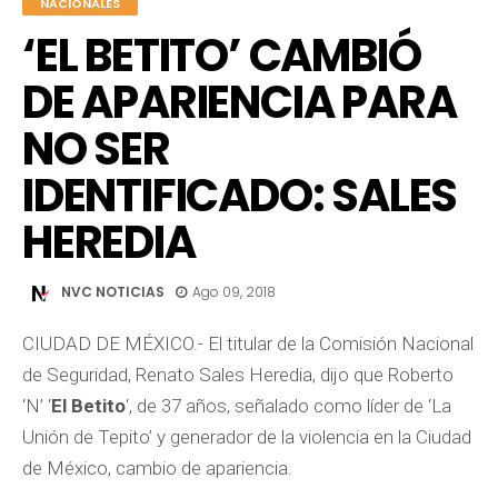
NACIONALES
‘EL BETITO’ CAMBIÓ
DE APARIENCIA PARA
NO SER
IDENTIFICADO: SALES
HEREDIA
NVC NOTICIAS
Ago 09, 2018
CIUDAD DE MÉXICO.- El titular de la Comisión Nacional
de Seguridad, Renato Sales Heredia, dijo que Roberto
‘N’ ‘
El Betito
‘, de 37 años, señalado como líder de ‘La
Unión de Tepito’ y generador de la violencia en la Ciudad
de México, cambio de apariencia.