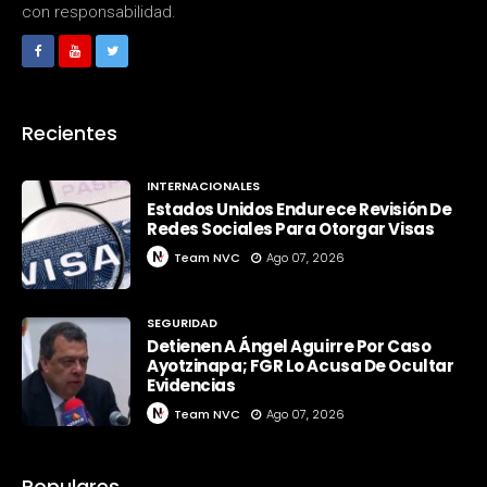
con responsabilidad.
Recientes
INTERNACIONALES
Estados Unidos Endurece Revisión De
Redes Sociales Para Otorgar Visas
Team NVC
Ago 07, 2026
SEGURIDAD
Detienen A Ángel Aguirre Por Caso
Ayotzinapa; FGR Lo Acusa De Ocultar
Evidencias
Team NVC
Ago 07, 2026
Populares