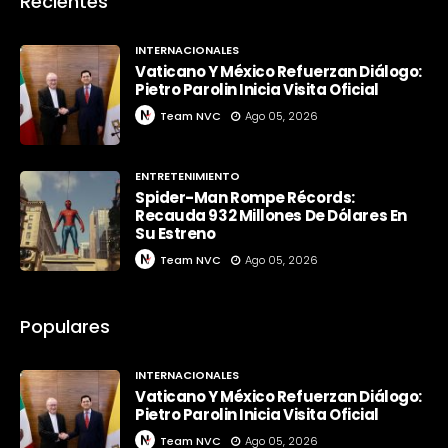
Recientes
INTERNACIONALES
Vaticano Y México Refuerzan Diálogo:
Pietro Parolin Inicia Visita Oficial
Team NVC
Ago 05, 2026
ENTRETENIMIENTO
Spider-Man Rompe Récords:
Recauda 932 Millones De Dólares En
Su Estreno
Team NVC
Ago 05, 2026
Populares
INTERNACIONALES
Vaticano Y México Refuerzan Diálogo:
Pietro Parolin Inicia Visita Oficial
Team NVC
Ago 05, 2026