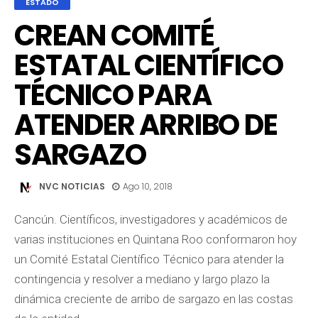
ESTADO
CREAN COMITÉ
ESTATAL CIENTÍFICO
TÉCNICO PARA
ATENDER ARRIBO DE
SARGAZO
NVC NOTICIAS
Ago 10, 2018
Cancún. Científicos, investigadores y académicos de
varias instituciones en Quintana Roo conformaron hoy
un Comité Estatal Científico Técnico para atender la
contingencia y resolver a mediano y largo plazo la
dinámica creciente de arribo de sargazo en las costas