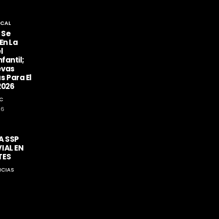
CAL
 Se
En La
l
fantil;
evas
s Para El
2026
C
26
A SSP
IAL EN
TES
ICIAS