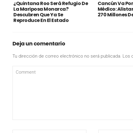
¿Quintana Roo Será Refugio De
Cancún Va Por
La Mariposa Monarca?
Médico: Alista
Descubren Que Ya Se
270 Millones D
Reproduce En El Estado
Deja un comentario
Tu dirección de correo electrónico no será publicada.
Los 