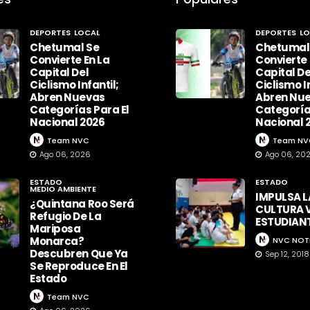
DEPORTES
LOCAL
DEPORTES
LO
Chetumal Se
Chetumal
Convierte En La
Convierte 
Capital Del
Capital De
Ciclismo Infantil;
Ciclismo In
Abren Nuevas
Abren Nu
Categorías Para El
Categoría
Nacional 2026
Nacional 
Team NVC
Team NV
Ago 06, 2026
Ago 06, 20
ESTADO
ESTADO
MEDIO AMBIENTE
IMPULSA L
¿Quintana Roo Será
CULTURA V
Refugio De La
ESTUDIAN
Mariposa
Monarca?
NVC NOT
Descubren Que Ya
Sep 12, 2018
Se Reproduce En El
Estado
Team NVC