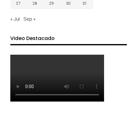
27
28
29
30
31
« Jul
Sep »
Video Destacado