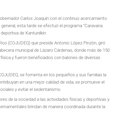
l Gobernador Carlos Joaquín con el continuo acercamiento
 general, esta tarde se efectuó el programa “Caravana
deportiva de Kantunilkín.
 Roo (COJUDEQ) que preside Antonio López Pinzón, giró
a cabecera municipal de Lázaro Cárdenas, donde más de 150
 física y fueron beneficiados con balones de diversas
la COJUDEQ, se fomenta en los pequeños y sus familias la
ontribuyan en una mejor calidad de vida, se promueve el
ciales y evitar el sedentarismo.
es de la sociedad a las actividades físicas y deportivas y
ernamentales brindan de manera coordinada durante la