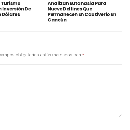
 Turismo
Analizan Eutanasia Para
n Inversión De
Nueve Delfines Que
e Dólares
Permanecen En Cautiverio En
Cancún
campos obligatorios están marcados con
*