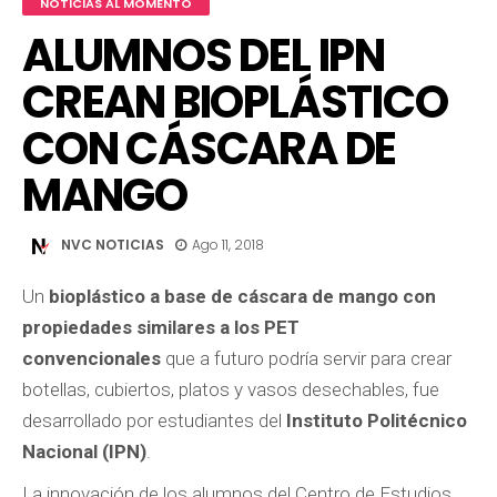
NOTICIAS AL MOMENTO
ALUMNOS DEL IPN
CREAN BIOPLÁSTICO
CON CÁSCARA DE
MANGO
NVC NOTICIAS
Ago 11, 2018
Un
bioplástico a base de cáscara de mango con
propiedades similares a los PET
convencionales
que a futuro podría servir para crear
botellas, cubiertos, platos y vasos desechables, fue
desarrollado por estudiantes del
Instituto Politécnico
Nacional (IPN)
.
La innovación de los alumnos del Centro de Estudios