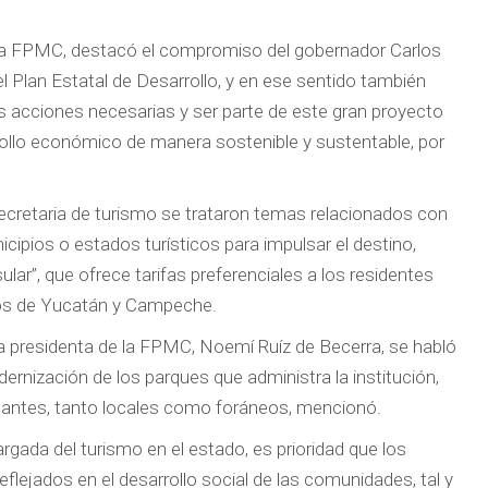
de la FPMC, destacó el compromiso del gobernador Carlos
l Plan Estatal de Desarrollo, y en ese sentido también
 acciones necesarias y ser parte de este gran proyecto
rollo económico de manera sostenible y sustentable, por
 secretaria de turismo se trataron temas relacionados con
cipios o estados turísticos para impulsar el destino,
r”, que ofrece tarifas preferenciales a los residentes
dos de Yucatán y Campeche.
a presidenta de la FPMC, Noemí Ruíz de Becerra, se habló
ernización de los parques que administra la institución,
sitantes, tanto locales como foráneos, mencionó.
gada del turismo en el estado, es prioridad que los
flejados en el desarrollo social de las comunidades, tal y