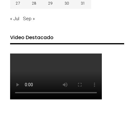
27
28
29
30
31
« Jul
Sep »
Video Destacado