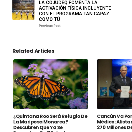
LA COJUDEQ FOMENTA LA
ACTIVACIÓN FÍSICA INCLUYENTE
CON EL PROGRAMA TAN CAPAZ
COMO TÚ
Previous Post
Related Articles
¿Quintana Roo Será Refugio De
Cancún Va Por
La Mariposa Monarca?
Médico: Alista
Descubren Que Ya Se
270 Millones D