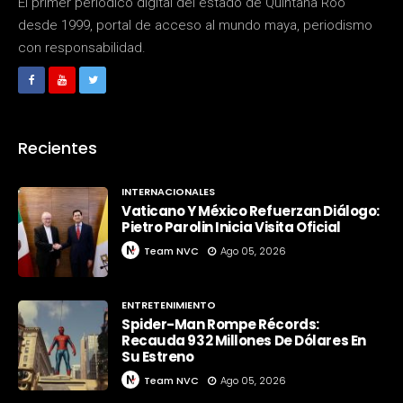
El primer periódico digital del estado de Quintana Roo
desde 1999, portal de acceso al mundo maya, periodismo
con responsabilidad.
Recientes
INTERNACIONALES
Vaticano Y México Refuerzan Diálogo:
Pietro Parolin Inicia Visita Oficial
Team NVC
Ago 05, 2026
ENTRETENIMIENTO
Spider-Man Rompe Récords:
Recauda 932 Millones De Dólares En
Su Estreno
Team NVC
Ago 05, 2026