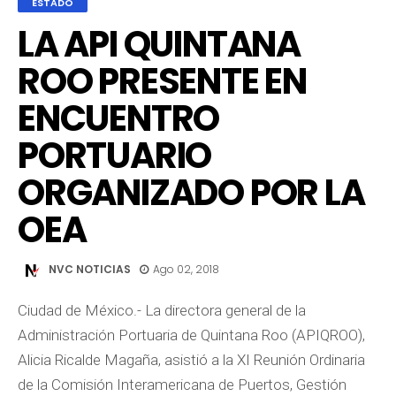
ESTADO
LA API QUINTANA
ROO PRESENTE EN
ENCUENTRO
PORTUARIO
ORGANIZADO POR LA
OEA
NVC NOTICIAS
Ago 02, 2018
Ciudad de México.- La directora general de la
Administración Portuaria de Quintana Roo (APIQROO),
Alicia Ricalde Magaña, asistió a la XI Reunión Ordinaria
de la Comisión Interamericana de Puertos, Gestión