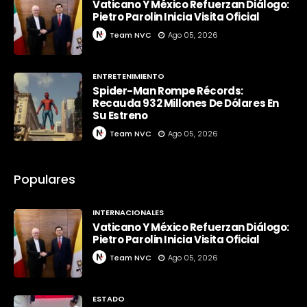
Vaticano Y México Refuerzan Diálogo:
Pietro Parolin Inicia Visita Oficial
Team NVC
Ago 05, 2026
ENTRETENIMIENTO
Spider-Man Rompe Récords:
Recauda 932 Millones De Dólares En
Su Estreno
Team NVC
Ago 05, 2026
Populares
INTERNACIONALES
Vaticano Y México Refuerzan Diálogo:
Pietro Parolin Inicia Visita Oficial
Team NVC
Ago 05, 2026
ESTADO