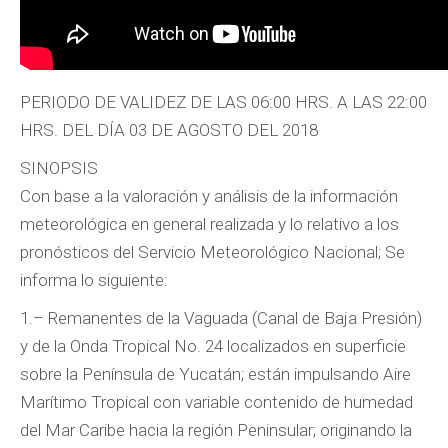
PERIODO DE VALIDEZ DE LAS 06:00 HRS. A LAS 22:00
HRS. DEL DÍA 03 DE AGOSTO DEL 2018
SINOPSIS
Con base a la valoración y análisis de la información
meteorológica en general realizada y lo relativo a los
pronósticos del Servicio Meteorológico Nacional; Se
informa lo siguiente:
1.– Remanentes de la Vaguada (Canal de Baja Presión)
y de la Onda Tropical No. 24 localizados en superficie
sobre la Península de Yucatán; están impulsando Aire
Marítimo Tropical con variable contenido de humedad
del Mar Caribe hacia la región Peninsular; originando la