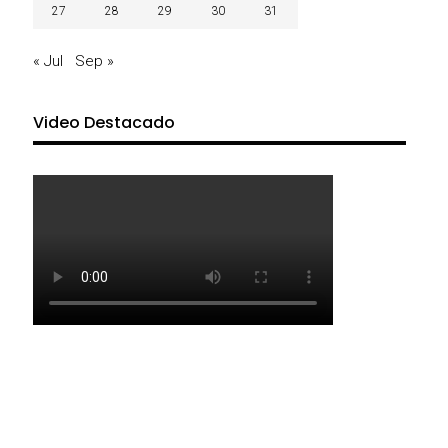
27
28
29
30
31
« Jul
Sep »
Video Destacado