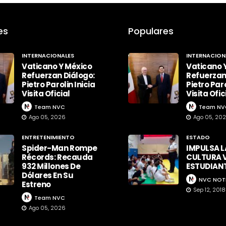
es
Populares
INTERNACIONALES
INTERNACION
Vaticano Y México
Vaticano 
Refuerzan Diálogo:
Refuerzan
Pietro Parolin Inicia
Pietro Paro
Visita Oficial
Visita Ofic
Team NVC
Team NV
Ago 05, 2026
Ago 05, 20
ENTRETENIMIENTO
ESTADO
Spider-Man Rompe
IMPULSA L
Récords: Recauda
CULTURA V
932 Millones De
ESTUDIAN
Dólares En Su
NVC NOT
Estreno
Sep 12, 2018
Team NVC
Ago 05, 2026