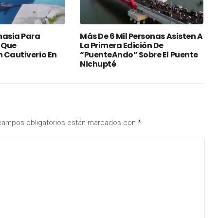
nasia Para
Más De 6 Mil Personas Asisten A
 Que
La Primera Edición De
 Cautiverio En
“PuenteAndo” Sobre El Puente
Nichupté
campos obligatorios están marcados con
*