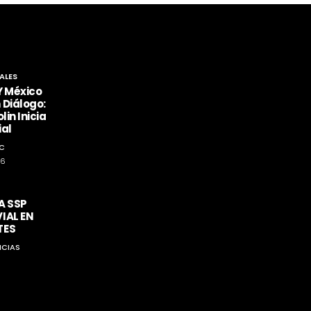
ALES
Y México
 Diálogo:
lin Inicia
ial
C
26
A SSP
IAL EN
TES
ICIAS