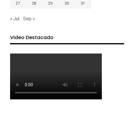
27
28
29
30
31
« Jul
Sep »
Video Destacado