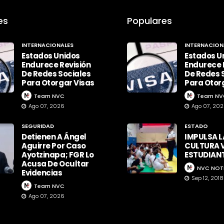
es
Populares
INTERNACIONALES
INTERNACION
Estados Unidos
Estados U
Endurece Revisión
Endurece 
De Redes Sociales
De Redes 
Para Otorgar Visas
Para Otor
Team NVC
Team NV
Ago 07, 2026
Ago 07, 20
SEGURIDAD
ESTADO
Detienen A Ángel
IMPULSA L
Aguirre Por Caso
CULTURA V
Ayotzinapa; FGR Lo
ESTUDIAN
Acusa De Ocultar
NVC NOT
Evidencias
Sep 12, 2018
Team NVC
Ago 07, 2026