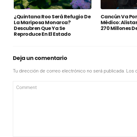
¿Quintana Roo Será Refugio De
Cancún Va Por
La Mariposa Monarca?
Médico: Alista
Descubren Que Ya Se
270 Millones D
Reproduce En El Estado
Deja un comentario
Tu dirección de correo electrónico no será publicada.
Los 