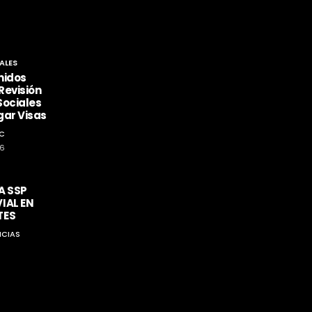
ALES
nidos
Revisión
Sociales
gar Visas
C
26
A SSP
IAL EN
TES
ICIAS