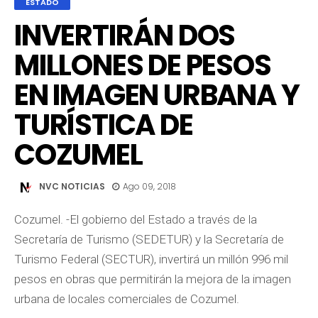
ESTADO
INVERTIRÁN DOS
MILLONES DE PESOS
EN IMAGEN URBANA Y
TURÍSTICA DE
COZUMEL
NVC NOTICIAS
Ago 09, 2018
Cozumel. -El gobierno del Estado a través de la
Secretaría de Turismo (SEDETUR) y la Secretaría de
Turismo Federal (SECTUR), invertirá un millón 996 mil
pesos en obras que permitirán la mejora de la imagen
urbana de locales comerciales de Cozumel.