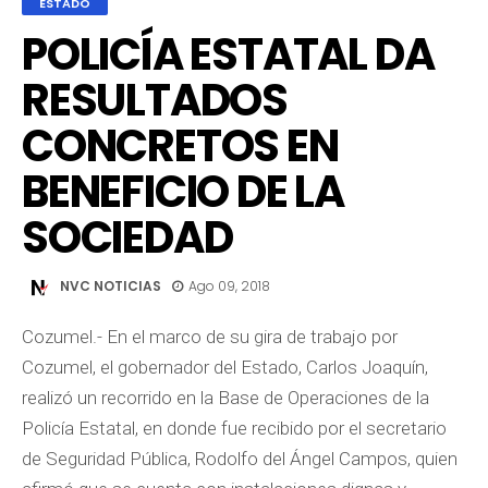
ESTADO
POLICÍA ESTATAL DA
RESULTADOS
CONCRETOS EN
BENEFICIO DE LA
SOCIEDAD
NVC NOTICIAS
Ago 09, 2018
Cozumel.- En el marco de su gira de trabajo por
Cozumel, el gobernador del Estado, Carlos Joaquín,
realizó un recorrido en la Base de Operaciones de la
Policía Estatal, en donde fue recibido por el secretario
de Seguridad Pública, Rodolfo del Ángel Campos, quien