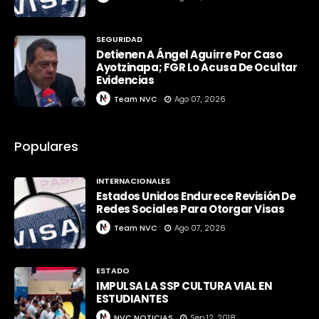
SEGURIDAD
Detienen A Ángel Aguirre Por Caso
Ayotzinapa; FGR Lo Acusa De Ocultar
Evidencias
Team NVC
Ago 07, 2026
Populares
INTERNACIONALES
Estados Unidos Endurece Revisión De
Redes Sociales Para Otorgar Visas
Team NVC
Ago 07, 2026
ESTADO
IMPULSA LA SSP CULTURA VIAL EN
ESTUDIANTES
NVC NOTICIAS
Sep 12, 2018