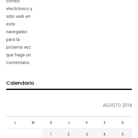
correo
electrónico y
sitio web en
este
navegador
para la
próxima vez
que haga un
comentario.
Calendario
AGOSTO 2018
L
M
X
J
V
S
D
1
2
3
4
5