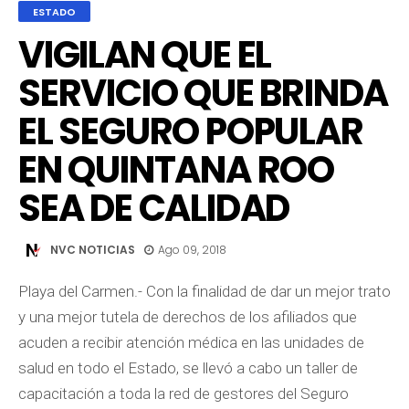
ESTADO
VIGILAN QUE EL
SERVICIO QUE BRINDA
EL SEGURO POPULAR
EN QUINTANA ROO
SEA DE CALIDAD
NVC NOTICIAS
Ago 09, 2018
Playa del Carmen.- Con la finalidad de dar un mejor trato
y una mejor tutela de derechos de los afiliados que
acuden a recibir atención médica en las unidades de
salud en todo el Estado, se llevó a cabo un taller de
capacitación a toda la red de gestores del Seguro