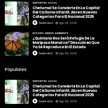
DEPORTES
LOCAL
Chetumal Se Convierte En La Capital
Del Ciclismo Infantil; Abren Nuevas
Categorías Para El Nacional 2026
Team NVC
Ago 06, 2026
ESTADO
MEDIO AMBIENTE
¿Quintana Roo Será Refugio De La
Mariposa Monarca? Descubren Que
Ya Se Reproduce En El Estado
Team NVC
Ago 06, 2026
Populares
DEPORTES
LOCAL
Chetumal Se Convierte En La Capital
Del Ciclismo Infantil; Abren Nuevas
Categorías Para El Nacional 2026
Team NVC
Ago 06, 2026