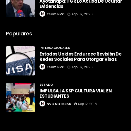
Ayotzinapa; FGR Lo Acusa De Ocultar
Evidencias
Team NVC
Ago 07, 2026
Populares
INTERNACIONALES
Estados Unidos Endurece Revisión De
Redes Sociales Para Otorgar Visas
Team NVC
Ago 07, 2026
ESTADO
IMPULSA LA SSP CULTURA VIAL EN
ESTUDIANTES
NVC NOTICIAS
Sep 12, 2018