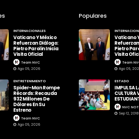
es
Populares
INTERNACIONALES
INTERNACION
Vaticano Y México
Vaticano 
Refuerzan Diálogo:
Refuerzan
Pietro Parolin Inicia
Pietro Paro
Visita Oficial
Visita Ofic
Team NVC
Team NV
Ago 05, 2026
Ago 05, 20
ENTRETENIMIENTO
ESTADO
Spider-Man Rompe
IMPULSA L
Récords: Recauda
CULTURA V
932 Millones De
ESTUDIAN
Dólares En Su
NVC NOT
Estreno
Sep 12, 2018
Team NVC
Ago 05, 2026