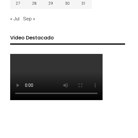
27
28
29
30
31
« Jul
Sep »
Video Destacado