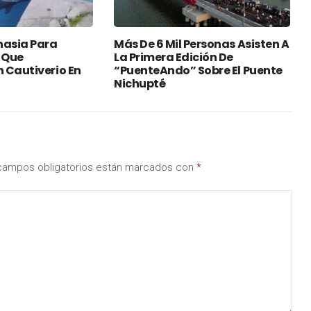
nasia Para
Más De 6 Mil Personas Asisten A
 Que
La Primera Edición De
 Cautiverio En
“PuenteAndo” Sobre El Puente
Nichupté
campos obligatorios están marcados con
*