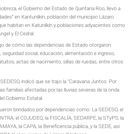
obreza, el Gobierno del Estado de Quintana Roo, llevó a
des” en Kantunilkín, población del municipio Lázaro
que habitan en Katunilkín y poblaciones adyacentes como
ngel y El Cedral.
stigo de cómo las dependencias de Estado otorgaron
 seguridad social, educación, alimentación e ingreso,
tuitos, actas de nacimiento, sillas de ruedas, entre otros
EDESO, indicó que se trajo la “Caravana Juntos: Por
 familias afectadas por las lluvias severas de la onda
el Gobierno Estatal.
s fueron brindados por dependencias como: La SEDESO, el
 SINTRA, el COJUDEQ, la FISCALÍA, SEDARPE, la STyPS, la
INAMAYA, la CAPA, la Beneficencia pública, y la SEDE, así