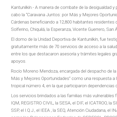
Kantunilkín.- A manera de combate de la desigualdad y p
cabo la “Caravana Juntos: por Más y Mejores Oportunida
Cárdenas beneficiando a 12,800 habitantes residentes 
Solferino, Chiquilá, la Esperanza, Vicente Guerrero, San Á
El domo de la Unidad Deportiva de Kantunilkín, fue te
gratuitamente más de 70 servicios de acceso a la salud,
entre los que destacaron asesoría y trámites legales gra
apoyos.
Rocío Moreno Mendoza, encargada del despacho de la S
Más y Mejores Oportunidades” como una respuesta a las
tropical número 4, en la que participaron dependencias d
Los servicios brindados a las familias más vulnerable
IQM, REGISTRO CIVIL, la SESA, el DIF, el ICATROO, la
SSP, el I.Q.J., el IEEA , la SEQ, Atención Ciudadana, el 