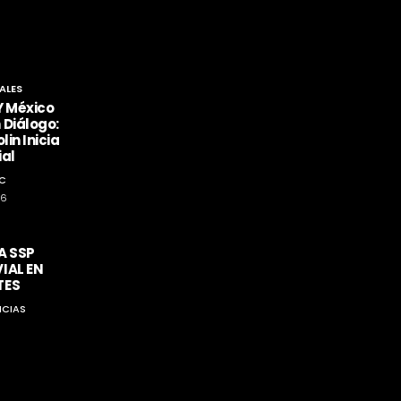
ALES
Y México
 Diálogo:
lin Inicia
ial
C
26
A SSP
IAL EN
TES
ICIAS