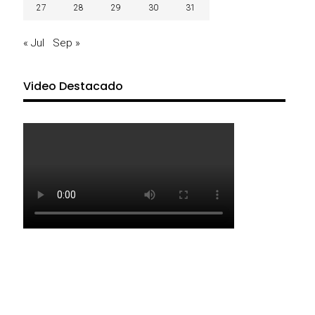
27
28
29
30
31
« Jul
Sep »
Video Destacado