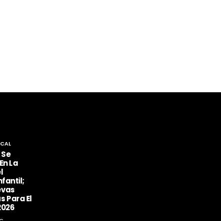
CAL
 Se
En La
l
fantil;
evas
s Para El
2026
C