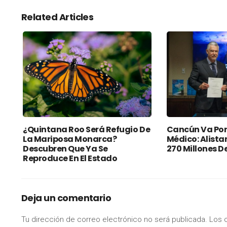
Related Articles
¿Quintana Roo Será Refugio De
Cancún Va Por
La Mariposa Monarca?
Médico: Alista
Descubren Que Ya Se
270 Millones D
Reproduce En El Estado
Deja un comentario
Tu dirección de correo electrónico no será publicada.
Los 