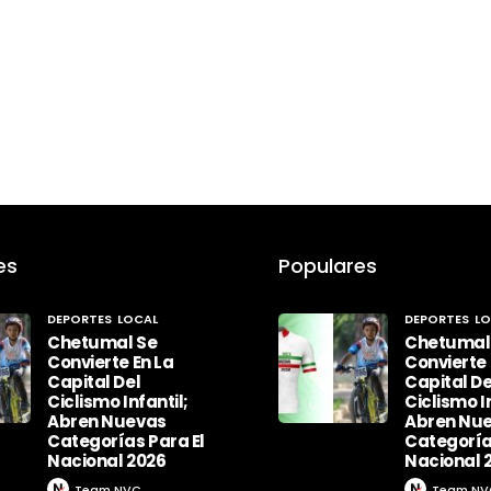
es
Populares
DEPORTES
LOCAL
DEPORTES
LO
Chetumal Se
Chetumal
Convierte En La
Convierte 
Capital Del
Capital De
Ciclismo Infantil;
Ciclismo In
Abren Nuevas
Abren Nu
Categorías Para El
Categoría
Nacional 2026
Nacional 
Team NVC
Team NV